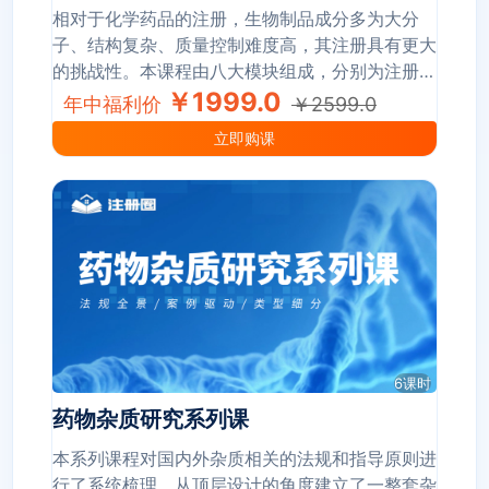
相对于化学药品的注册，生物制品成分多为大分
子、结构复杂、质量控制难度高，其注册具有更大
的挑战性。本课程由八大模块组成，分别为注册申
报、药品研发、变更管理、GMP检查、项目管
￥1999.0
年中福利价
￥2599.0
理、沟通交流、注册核查、质量管理。各个模块的
立即购课
课程均有具有丰富实战经验的讲师授课，理论结合
实际、案例化教学、实操性强。通过全套课程的学
习，有助于学员站在一个全局的视角建立完整的知
识结构，更好的解决生物制品注册实际工作中所遇
到的问题。
6课时
药物杂质研究系列课
本系列课程对国内外杂质相关的法规和指导原则进
行了系统梳理，从顶层设计的角度建立了一整套杂