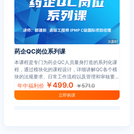
9课时
药企QC岗位系列课
本课程是专门为药企QC人员量身打造的系列化课
程，通过模块化的课程设计，详细讲解QC各个模
块的法规要求、日常工作流程以及管理和审核要
点。课程涵盖实验室基本要求、物料管理、仪器管
￥499.0
年中福利价
￥571.0
理、取样、稳定性及留样管理、数据管理、异常数
立即购课
据调查、分析方法验证以及各类检验相关要求介绍
等，能够以点带面让QC人员对实验室的相关管
理、操作有更深的理解。