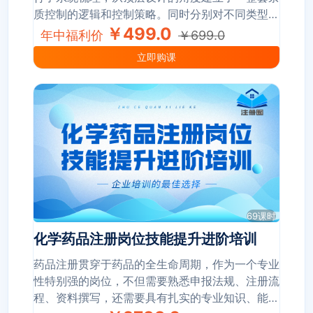
质控制的逻辑和控制策略。同时分别对不同类型杂
质建立了针对性的控制策略，包括：残留溶剂、元
￥499.0
年中福利价
￥699.0
素杂质、亚硝胺杂质、基因毒性杂质，从而理清不
立即购课
同类型杂质的来源、研究思路及控制限度要求；通
过对大量案例和高频发补的实际分析，有助于学员
对杂质研究的技术要求与实践操作形成清晰的理
解，提升注册申报相关实战能力。
69课时
化学药品注册岗位技能提升进阶培训
药品注册贯穿于药品的全生命周期，作为一个专业
性特别强的岗位，不但需要熟悉申报法规、注册流
程、资料撰写，还需要具有扎实的专业知识、能参