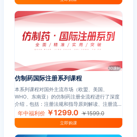
30课时
仿制药国际注册系列课程
本系列课程对国外主流市场（欧盟、美国、
WHO、东南亚）的仿制药注册全流程进行了深度
介绍，包括：注册法规和指导原则解读、注册流
程、沟通交流、申报资料撰写及递交、GMP迎
￥1299.0
年中福利价
￥1599.0
检、上市后变更管理，并穿插了丰富的案例分析。
立即购课
通过本系列课程的学习，可以精准把握主流市场的
仿制药注册法规框架与技术要求，从而制订最佳的