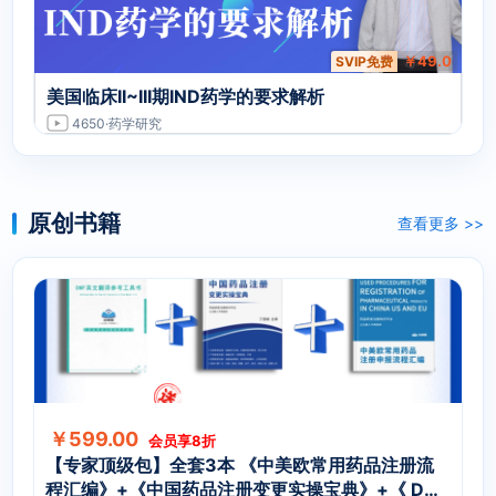
￥49.0
SVIP免费
美国临床II~III期IND药学的要求解析
4650
·药学研究
原创书籍
查看更多 >>
￥599.00
会员享8折
【专家顶级包】全套3本 《中美欧常用药品注册流
程汇编》+《中国药品注册变更实操宝典》+《 DMF