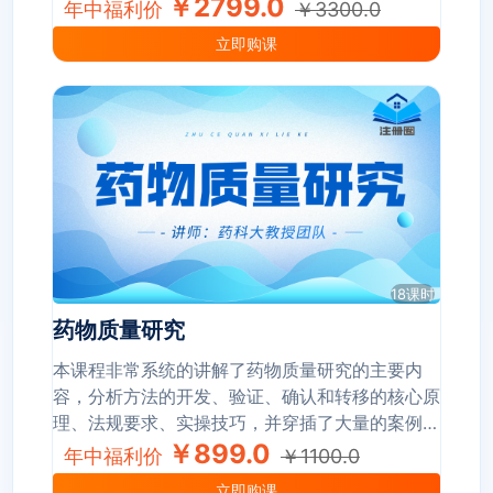
与申报资料的审核，熟悉药品研发流程对研发的关
￥2799.0
年中福利价
￥3300.0
键节点给予合规指导。本课程由八大模块组成，分
立即购课
别为药品研发、项目管理、注册申报、沟通交流、
注册检验、注册核查、GMP检查、变更管理。通
过全套课程的学习，有助于学员站在一个全局的视
角建立完整的知识结构，真正获得快速的技能提
升，增强解决实际问题的能力。
18课时
药物质量研究
本课程非常系统的讲解了药物质量研究的主要内
容，分析方法的开发、验证、确认和转移的核心原
理、法规要求、实操技巧，并穿插了大量的案例分
析，帮助学员从一个更高的视角来建立药物质量研
￥899.0
年中福利价
￥1100.0
究的完整知识体系和提升灵活运用技巧。
立即购课