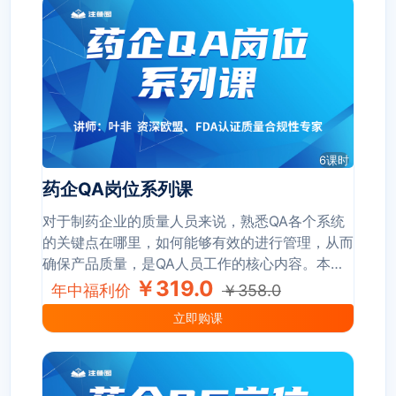
申报策略、提升申报效率，在医药行业国际化进程
加速的背景下，助力企业突破国际注册壁垒。
6课时
药企QA岗位系列课
对于制药企业的质量人员来说，熟悉QA各个系统
的关键点在哪里，如何能够有效的进行管理，从而
确保产品质量，是QA人员工作的核心内容。本次
课程，从培训、物料、生产、实验室及质量管理等
￥319.0
年中福利价
￥358.0
方面，详细给大家讲解QA各个系统的日常管理关
立即购课
键点和控制方法，并结合实操案例的分享来加深理
解，为日常工作提供体系化的指导。