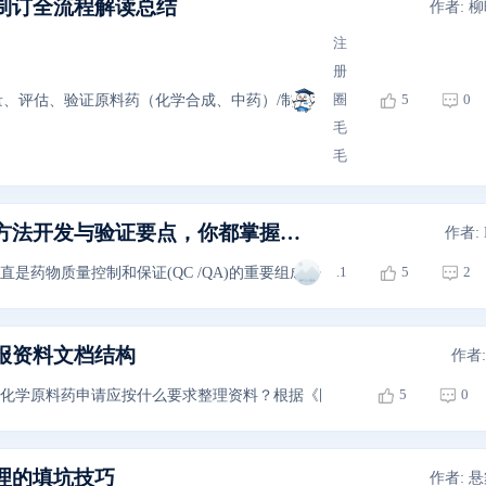
制订全流程解读总结
作者: 
注
册
圈
5
0
量、评估、验证原料药（化学合成、中药）/制剂（化学药、中成药）产品
毛
毛
药物中元素杂质分析方法开发与验证要点，你都掌握了吗？
作者: 
.1
5
2
一直是药物质量控制和保证(QC /QA)的重要组成部分，某些元素杂质
报资料文档结构
作者: 
5
0
及化学原料药申请应按什么要求整理资料？根据《国家药监局关于发布化学药品
理的填坑技巧
作者: 