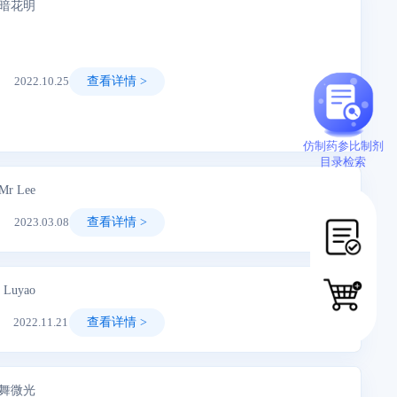
柳暗花明
2022.10.25
查看详情 >
质量的法定要求技术文件与标准。质量标准贯穿于整个药品生命全周期，
仿制药参比制剂
目录检索
Mr Lee
2023.03.08
查看详情 >
（尤其是重金属元素）不仅会对药物的稳定性、保质期产生不利影响，更具有
Luyao
2022.11.21
查看详情 >
注册分类及申报资料要求的通告》（2020年第44号）要求，以及CDE受
悬舞微光