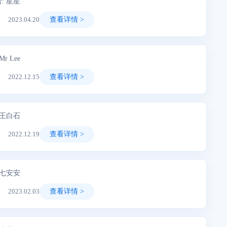
: 星星
2023.04.20
查看详情 >
记”图 1显示所有格式标记的设置2、始终显示域底纹设置方式：文件选项高
Mr Lee
2022.12.15
查看详情 >
创造”的药品为全球更多的人造福，让世界各国都见证“中国力量”。而
 王白石
2022.12.19
查看详情 >
告（2017年第146号）》，对于注册分类2.2、2.3、2.4、3、
小七安安
2023.02.03
查看详情 >
主页。下拉至页面最底部，选择“Drugs”，也可以直接输入网址：https://www.