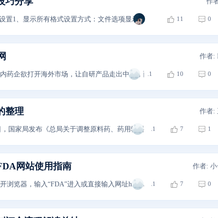
技巧分享
作者
11
0
 使用前设置1、显示所有格式设置方式：文件选项显示勾选“显示所有格式标
网
作者: 
.1
10
0
国内药企欲打开海外市场，让自研产品走出中国，面向世界，力争让“中国
的整理
作者:
.1
7
1
23日，国家局发布《总局关于调整原料药、药用辅料和药包材审评审批事项的公
FDA网站使用指南
作者: 
.1
7
0
器，输入“FDA”进入或直接输入网址https://www.fda.gov/，进入FDA