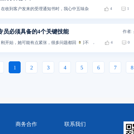
4
1
在收到客户发来的受理通知书时，我心中五味杂陈，却无半点喜悦。从202
专员必须具备的4个关键技能
作者:
，
4
0
刚开始，她可能有点紧张，很多问题都回答得不充分，面试官们都觉得她不
1
2
3
4
5
6
7
8
商务合作
联系我们