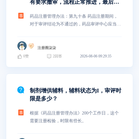
有要求撤审，流程正常推进，最后发
放不批准的情形？
药品注册管理办法：第九十条 药品注册期间，
对于审评结论为不通过的，药品审评中心应当告
知申请人不通过的理由，申请人可以在十五日内
向药品审评中心提出异议。药品审评中心结合申
请人的异议意见进行综合评估并反
注册圈柒柒
0
赞
2
回答
2026-08-06 09:29:35
制剂增供辅料，辅料状态为I，审评时
限是多少？
根据《药品注册管理办法》200个工作日，这个
需要注册检验，时限有些长。