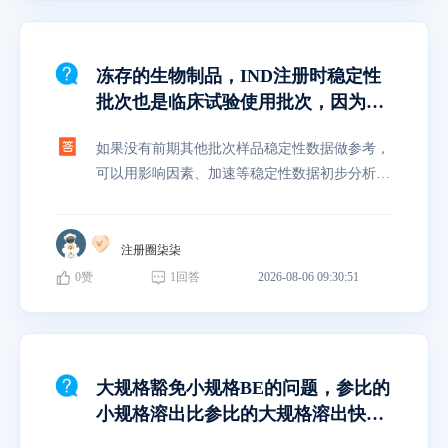
冻存的生物制品，IND注册时稳定性
批次也是临床试验使用批次，因为临
床上要用，就会导致使用时，稳定性
如果没有前期其他批次样品稳定性数据做参考，
结果还无法推导出该日期下产品仍是
可以用影响因素、加速等稳定性数据初步分析长
ok的，使用后才能证明出来，这样可
期稳定性趋势，评估临床使用风险，或者在临床
以吗？或者说有效期的实时更新前，
试验开展前再次检验，确保临床用药的安全性。
已经被临床上使用了，可以吗？
IND注册时有效期会写暂定多少月
注册圈柒柒
0
赞
1
回答
2026-08-06 09:30:51
大规格豁免小规格BE的问题，参比的
小规格溶出比参比的大规格溶出快，
不相似；自己的大规格与参比大规格