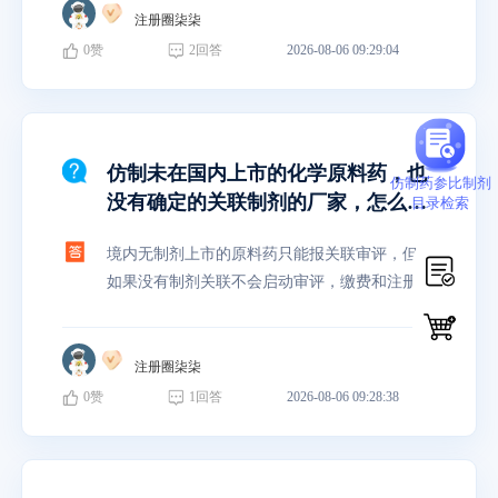
注册圈柒柒
0
赞
2
回答
2026-08-06 09:29:04
仿制未在国内上市的化学原料药，也
仿制药参比制剂
没有确定的关联制剂的厂家，怎么申
目录检索
报呢？能以关联审评的名义报么？如
境内无制剂上市的原料药只能报关联审评，但是
果能这样报，要不要缴费呢？不缴费
如果没有制剂关联不会启动审评，缴费和注册检
会被注销么？或者一直找不到制剂厂
验是受理后就会启动。
家会被注销吗？
注册圈柒柒
0
赞
1
回答
2026-08-06 09:28:38