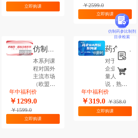
系统梳
构复杂、
￥2599.0
立即购课
理，从顶
质量控制
立即购课
层设计的
难度高，
角度建立
其注册具
仿制药参比制剂
了一整套
有更大的
目录检索
杂质控制
挑战性。
仿制药
药企QA
的逻辑和
本课程由
30课时
6课时
控制策
八大模块
国际注
岗位系
本系列课
对于制药
略。同时
组成，分
程对国外
企业的质
册系列
列课
分别对不
别为注册
主流市场
量人员来
同类型杂
课程
申报、药
（欧盟、
说，熟悉
质建立了
品研发、
年中福利价
美国、
年中福利价
QA各个系
针对性的
变更管
WHO、东
统的关键
￥1299.0
￥319.0
￥358.0
控制策
理、GMP
南亚）的
点在哪
￥1599.0
略，包
检查、项
立即购课
仿制药注
里，如何
括：残留
目管理、
立即购课
册全流程
能够有效
溶剂、元
沟通交
进行了深
的进行管
素杂质、
流、注册