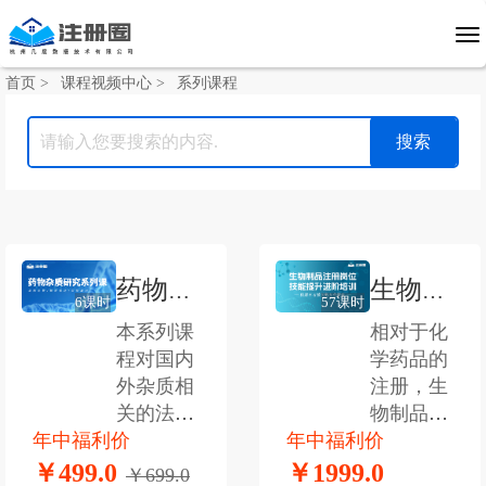
首页 >
课程视频中心 >
系列课程
药物杂
生物制
6课时
57课时
质研究
品注册
本系列课
相对于化
程对国内
学药品的
系列课
岗位技
外杂质相
注册，生
能提升
关的法规
物制品成
进阶培
年中福利价
和指导原
年中福利价
分多为大
则进行了
分子、结
￥499.0
￥1999.0
训
￥699.0