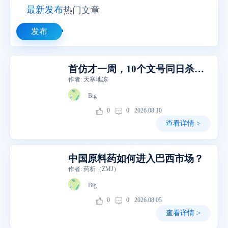
最新发布
热门文章
发布
首仿才一周，10个文号同日杀
作者: 天寒地冻
到！
Big
0
0
2026.08.10
查看详情 >
中国原料药如何进入巴西市场？
作者: 药析（ZMJ）
Big
0
0
2026.08.05
查看详情 >