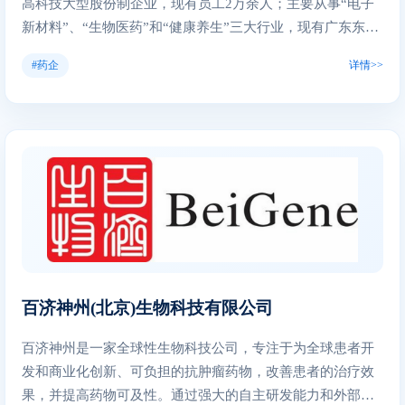
高科技大型股份制企业，现有员工2万余人；主要从事“电子
新材料”、“生物医药”和“健康养生”三大行业，现有广东东
莞、广东韶关、湖北宜昌、浙江东阳、内蒙古乌兰察布、贵
#药企
详情>>
庆、西藏林芝七大基地；已拥有东阳光(600673.SH) 、东阳光
药(01558.HK)两家上市公司。 集团以战略规划为发展方向，
以集团董事会及管理委员会为核心管理组织，以“创新”+“国
际化”作为双引擎，不断加强行业协调管理和先进管理体系的
建设，大力发展核心技术研发型实体经济！集团大力布局发
展的三大行业都在国家战略政策支持的优势赛道上，我们“战
略聚焦、团结奋斗、共创共享”，最终一定能够实现“共同富
裕”、“百年东阳光”！
百济神州(北京)生物科技有限公司
百济神州是一家全球性生物科技公司，专注于为全球患者开
发和商业化创新、可负担的抗肿瘤药物，改善患者的治疗效
果，并提高药物可及性。通过强大的自主研发能力和外部战