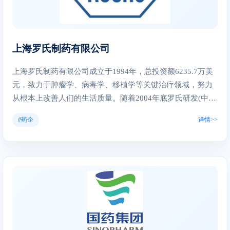
评。 公司坚持以科技创新驱动高质量发展，持续加大研发
术的综合性技术平台。
投入，现有研发队伍870余人，围绕三大业务建立了研发创新
体系，并与高校共建创新平台，在手性合成、特色连续化反
应、生物催化、微丸缓控释等细分领域建立了一定优势；同
上海罗氏制药有限公司
时，公司拥抱智能制造，大力推进制造端“连续化、自动化、
信息化、智能化”建设。 公司秉持“共创、共富”的核心价值观
上海罗氏制药有限公司成立于1994年，总投资额6235.7万美
和“仁爱、中庸、团队、执行”的核心文化，践行“科技创造，
元，致力于肿瘤学、病毒学、移植学等关键治疗领域，努力
服务健康”使命，实施“做精原料、做强CDMO、做优制剂”的
从根本上改善人们的生活质量。随着2004年底罗氏研发(中
发展战略，积极传播“快乐学习、快乐运动、快乐工作”的企
国)有限公司的成立和2007年罗氏药品开发中国中心的开幕，
#药企
详情>>
业文化。 面向未来，普洛人正脚踏实地，豪情满怀，为实现
罗氏在华建成了包含研究、开发、生产、营销等环节在内的
企业高质量发展和“打造中国科技型医药制造领军企业”的宏
完整的医药产业价值链。2008年罗氏厂区扩建项目启动和亚
大愿景阔步前进。
洲药品合作部在上海成立，进一步体现了罗氏致力于在中国
发展的长期承诺。2009年9月1日起，罗氏制药亚太地区总部
落户上海， 罗氏药品开发中国中心也升级为罗氏药品临床研
发亚太中心。