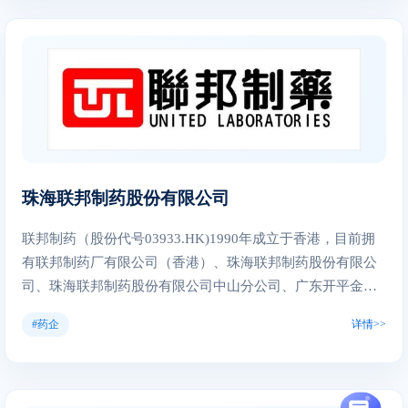
得到健康、安全、可负担的食物，并且生产过程对社区、对
项，PCT专利494项，拥有国内有效授权发明专利360项，欧
环境友好。 拜耳作为一家跨国公司，在医药保健和农业领域
美日等国外授权专利478项。 公司持续稳步推进国际化，截
具有核心竞争力。公司致力于通过产品和服务，帮助人们克
至2021年底，恒瑞医药产品已进入超过40个国家，还在继续
服全球人口不断增长和老龄化带来的重大挑战，造福人类。
加快开拓全球市场并重点关注新兴市场。公司坚持自主研发
同时，集团还通过科技创新和业务增长来提升盈收能力并创
与开放合作并重，在内生发展的基础上加强国际合作。通过
造价值。拜耳致力于可持续发展。在全球，拜耳品牌代表着
与韩国、美国公司合作，公司将卡瑞利珠单抗、SHR0302等
可信、可靠及优质。在2019财年，拜耳的员工人数约为
具有自主知识产权的创新药对外授权。此外，恒瑞医药已在
103，824名，销售额为435亿欧元，资本支出为29亿欧元，
欧美日获得包括注射剂、口服制剂和吸入性麻醉剂在内的20
珠海联邦制药股份有限公司
研究开发投入为53亿欧元。 拜耳在中国的历史源远流长，早
多个注册批件，提高了全球不同地区患者的药物可及性。
在1882年，拜耳公司首次进入中国市场。随着中国成为世界
联邦制药（股份代号03933.HK)1990年成立于香港，目前拥
上增长最快的市场之一，拜耳也逐步加大了在这里的的投
有联邦制药厂有限公司（香港）、珠海联邦制药股份有限公
入。 2019年，拜耳在大中华区的销售额达到37.24亿欧元。
司、珠海联邦制药股份有限公司中山分公司、广东开平金亿
截至2019年12月，拜耳在大中华区拥有超过9,000名员工。
胶囊有限公司、联邦制药（内蒙古）有限公司、内蒙古联邦
#药企
详情>>
动保药品有限公司六家生产实体，专业的化学药品和生物制
品研发中心，产品涵盖医药中间体、原料药和制剂，员工共
计约12000人，是一家集研发、生产、经营于一体的综合性制
药集团。 联邦制药所有车间全部通过中国新版GMP认证，多