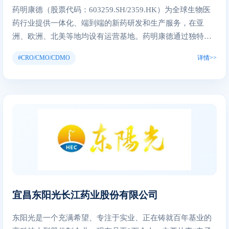
药明康德（股票代码：603259.SH/2359.HK）为全球生物医
药行业提供一体化、端到端的新药研发和生产服务，在亚
洲、欧洲、北美等地均设有运营基地。药明康德通过独特
的“CRDMO”和“CTDMO”业务模式，不断降低研发门槛，助
#CRO/CMO/CDMO
详情>>
力客户提升研发效率，为患者带来更多突破性的治疗方案，
服务范围涵盖化学药研发和生产、生物学研究、临床前测试
和临床试验研发、细胞及基因疗法研发、测试和生产等领
域。2022年，药明康德被MSCI评为ESG（环境、社会及管
治）AA级。目前，公司的赋能平台正承载着来自全球30多个
国家的5900多家合作伙伴的研发创新项目，致力于将更多新
药、好药带给全球病患，早日实现“让天下没有难做的药，难
治的病”的愿景。
宜昌东阳光长江药业股份有限公司
东阳光是一个充满希望、专注于实业、正在铸就百年基业的