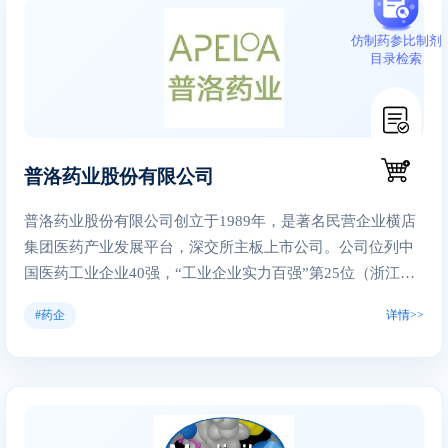
个产品先后获得欧盟GMP认证和美国FDA认证。凭借先进的
仿制药参比制剂
酶法生产工艺，联邦制药成为国内首家获得酶法阿莫西林欧
目录检索
盟CEP证书的企业，另有多项科技成果获得国家专利。 联邦
制药致力于生物药研究十多年，并投入巨资在珠海和中山建
立了大型的人胰岛素及类似物生产基地，实现了糖尿病生物
制药领域产研一体化。目前上市产品有人胰岛素注射液“优思
普洛药业股份有限公司
灵USLIN®”、甘精胰岛素注射液“联邦优乐灵®USLEN®”、
门冬胰岛素注射液联邦优倍灵®UBLIN®系列产品。优思灵
普洛药业股份有限公司创立于1989年，是著名民营企业横店
USLIN®和联邦优倍灵®UBLIN®系列产品采用毕赤酵母表达
集团医药产业发展平台，深交所主板上市公司。公司位列中
技术，具有纯度高、安全性好、价格实惠等优势。甘精胰岛
国医药工业企业40强，“工业企业实力百强”第25位（浙江第2
素注射液“联邦优乐灵®USLEN®”采用先进的纯化技术，产品
位），“原料药出口”第2位（浙江第1位），药智网CDMO企
质量符合美国药典标准。联邦制药是国内第一家同时拥有第
#药企
详情>>
业5强，第14届“中国主板上市公司最具价值100强”，并入选
二代和第三代胰岛素生产能力的企业。
第二批浙江省“雄鹰行动”培育企业。 近年来，连续获得东阳
市“工业强市贡献奖”、金华、东阳两市“纳税十强”等荣誉称
号。 经过30多年的发展，公司已具备了良好的医药研发、制
造能力，在横店本部及上海、美国波士顿、杭州分别设有原