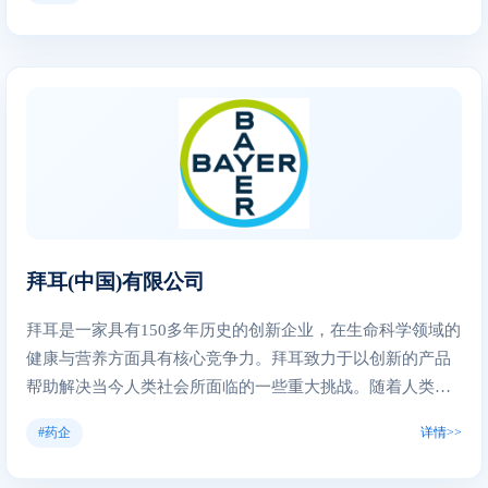
医药研发趋势年度分析》中，恒瑞医药排名第16位；在美国
制药经理人杂志公布的2022年全球制药企业TOP50榜单中，
恒瑞连续4年上榜，排名逐年攀升，创下第32位的排名新高；
公司多年连续入选中国医药工业百强企业，2021年蝉联中国
医药研发产品线最佳工业企业榜首。 五十余年来，恒瑞医药
始终植根中国、面向世界，专注健康事业，聚焦前沿领域，
攻坚克难推进医药产业高质量发展。公司将科技创新作为第
一发展战略，近年来公司持续高强度投入研发，2022年上半
年累计研发投入达到29.09亿元，研发投入占销售收入的比重
同比提升至28.44%，位居行业前列。公司先后在连云港、上
拜耳(中国)有限公司
海、成都、美国和欧洲等地设立了研发中心或分支机构，打
造了一支5000多人的规模化、专业化、能力全面的全球研发
拜耳是一家具有150多年历史的创新企业，在生命科学领域的
团队。目前，公司已有11个创新药获批上市，另有60多个创
健康与营养方面具有核心竞争力。拜耳致力于以创新的产品
新药正在临床开发。公司研发管线丰富,除传统优势的肿瘤领
帮助解决当今人类社会所面临的一些重大挑战。随着人类预
域，还前瞻性地广泛布局自身免疫疾病、疼痛管理、心血管
期寿命不断延长，人口不断增长，拜耳通过专注于预防、缓
疾病、代谢性疾病等多个治疗领域。公司还建立了一批具有
#药企
详情>>
解和治疗疾病的研发活动来改善人们的生活质量。与此同
自主知识产权、国际领先的新技术平台，为创新研发提供强
时，拜耳通过突破性创新引领农业未来，帮助农户、消费者
大基础保障。截至2021年底，公司累计申请发明专利1806