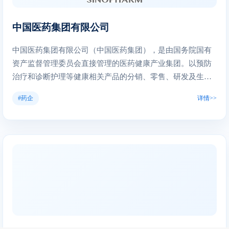
中国医药集团有限公司
中国医药集团有限公司（中国医药集团），是由国务院国有
资产监督管理委员会直接管理的医药健康产业集团。以预防
治疗和诊断护理等健康相关产品的分销、零售、研发及生产
为主业。旗下有1500余家子公司和国药控股、国药股份、国
#药企
详情>>
药一致、天坛生物、现代制药、中国中药6家上市公司 [19]
。 中国医药集团有限公司正全力推进集团五大平台——现代
物流分销一体化运营平台、产学研一体化科技创新平台、全
国医药零售连锁网络、全国麻醉药品配送网络、全国生物制
品营销及冷链配送网络、全国医疗器械耗材产品配送网络，
科学仪器与医疗器械、医药科研与工程设计、医药国际经营
与海外实业、医药会展与传媒、医疗健康产业的全面发展，
构成了一个以医药健康产业为核心竞争力的创新型企业。 医
药集团拥有覆盖全国31个省、自治区、直辖市的医药流通配
送网络和与国际水平接轨的30个配送中心，是国内最大的生