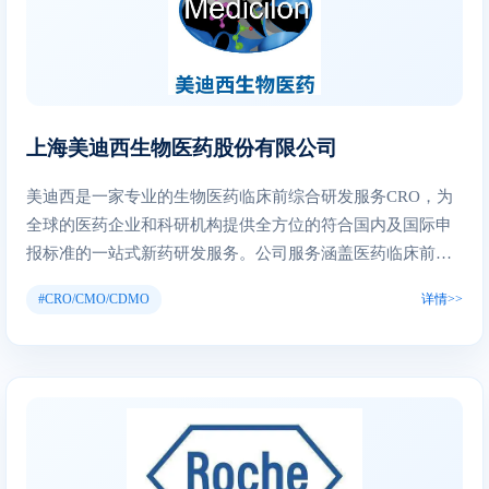
料药技术中心、CDMO研发中心、药物研究院；在浙江东阳
本部、山东潍坊、安徽东至、浙江衢州建有生产基地，形成
了原料药、CDMO、制剂三大主营业务。 公司原料药业务积
累了大量的技术成果和人才资源，在中国原料药行业率先并
持续在环保治理、技术改造、产品研发等方面进行大量投
上海美迪西生物医药股份有限公司
入。在成本、质量、EHS及技术方面形成较强的竞争优势，
已成为国内特色原料药头部企业。 普洛药业作为全球创新药
美迪西是一家专业的生物医药临床前综合研发服务CRO，为
产业链CDMO业务的核心服务商，与国内外顶尖big pharma
全球的医药企业和科研机构提供全方位的符合国内及国际申
及biotech公司形成了长期的战略合作关系，业务厚积薄发，
报标准的一站式新药研发服务。公司服务涵盖医药临床前新
保持高速增长态势。 制剂业务坚持差异化和和全球化策
药研究的全过程，主要包括药物发现、药学研究及临床前研
略，实现快速发展。有八个品种通过新四类审批或一致性评
#CRO/CMO/CDMO
详情>>
究。药物发现研发服务项目包括化学合成、化合物活性筛选
价，创建了国内知名的“百士欣”、”天立威”品牌。建立了原
及优化、结构生物学研究、蛋白靶标验证等；药学研究包括
料药制剂一体化和高技术壁垒优势，首个高端缓控释仿制药
原料药与制剂工艺研究、质量标准和稳定性研究等；临床前
已经在美国上市。 公司接轨国际，建立了高标准的质量管理
研究包括药效学、药代动力学、毒理学安全性评价研究等。
体系和EHS管理体系，为企业健康发展保驾护航。公司积极
我们关注全球医药行业创新发展的需求，立足于创新药物研
履行社会责任，“三废”治理走在行业前列；积极参与结对扶
发的关键环节，凭借服务国内外生物医药行业所积累的经
贫、事故救援、抗疫捐赠等社会公益活动，得到社会广泛好
验，构建了涵盖药物发现、药学研究以及临床前研究关键技