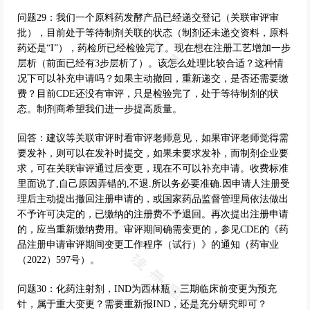
问题29：我们一个原料药发酵产品已经递交登记（关联审评审
批），目前处于等待制剂关联的状态（制剂还未递交资料，原料
药还是“I”），药检所已经检验完了。现在想在注册工艺增加一步
层析（前面已经有3步层析了）。该怎么处理比较合适？这种情
况下可以补充申请吗？如果主动撤回，重新递交，是否还需要缴
费？目前CDE还没有审评，只是检验完了，处于等待制剂的状
态。制剂商希望我们进一步提高质量。
回答：建议等关联审评时看审评老师意见，如果审评老师觉得需
要发补，则可以在发补时提交，如果未要求发补，而制剂企业要
求，可在关联审评通过后变更，现在不可以补充申请。收费标准
里面说了,自己原因弄错的,不退.所以务必要准确.因申请人注册受
理后主动提出撤回注册申请的，或国家药品监督管理局依法做出
不予许可决定的，已缴纳的注册费不予退回。再次提出注册申请
的，应当重新缴纳费用。审评期间确需变更的，参见CDE的《药
品注册申请审评期间变更工作程序（试行）》的通知（药审业
（2022）597号）。
问题30：化药注射剂，IND为西林瓶，三期临床前变更为预充
针，属于重大变更？需要重新报IND，还是充分研究即可？