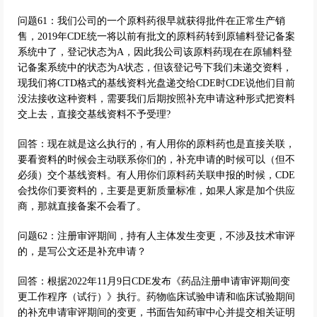
问题61：我们公司的一个原料药很早就获得批件在正常生产销
售，2019年CDE统一将以前有批文的原料药转到原辅料登记备案
系统中了，登记状态为A，因此我公司该原料药现在在原辅料登
记备案系统中的状态为A状态，但该登记号下我们未递交资料，
现我们将CTD格式的基线资料光盘递交给CDE时CDE说他们目前
没法接收这种资料，需要我们后期按照补充申请这种形式把资料
交上去，直接交基线资料不予受理?
回答：现在就是这么执行的，有人用你的原料药也是直接关联，
要看资料的时候会主动联系你们的，补充申请的时候可以（但不
必须）交个基线资料。有人用你们原料药关联申报的时候，CDE
会找你们要资料的，主要是更新质量标准，如果人家是加个供应
商，那就直接备案不会看了。
问题62：注册审评期间，持有人主体发生变更，不涉及技术审评
的，是写公文还是补充申请？
回答：根据2022年11月9日CDE发布《药品注册申请审评期间变
更工作程序（试行）》执行。药物临床试验申请和临床试验期间
的补充申请审评期间的变更，书面告知药审中心并提交相关证明