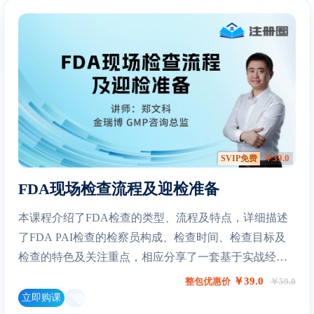
￥39.0
SVIP免费
FDA现场检查流程及迎检准备
本课程介绍了FDA检查的类型、流程及特点，详细描述
了FDA PAI检查的检察员构成、检查时间、检查目标及
检查的特色及关注重点，相应分享了一套基于实战经验
的迎检准备策略和技巧。同时还举例了部分典型的缺陷
￥39.0
整包优惠价
￥59.0
案例。
立即购课