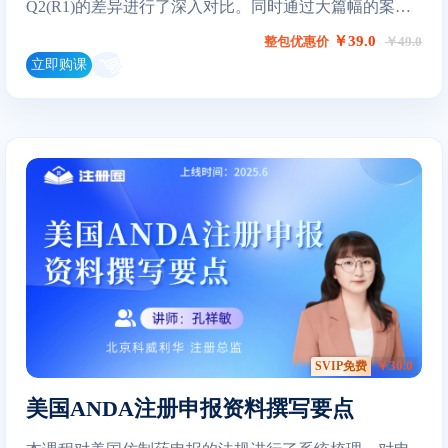
Q2(R1)的差异进行了深入对比。同时通过大篇幅的案例
分析来展示如何开展灵活的运用，对深入理解该指导原
￥39.0
整包优惠价
￥49.0
则的核心理念具有很好的参考意义。
立即购课
￥30.0
SVIP免费
美国ANDA注册申报资料撰写要点