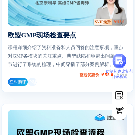
￥55.0
SVIP免费
欧盟GMP现场检查要点
课程详细介绍了资料准备和人员回答的注意事项，重点
对GMP各模块的关注重点、典型缺陷和容易出问题的环
节进行了系统的梳理，中间穿插了部分案例解析。同时
仿制药参比制剂
分享了整改回复的策略和技巧。对企业更好的理解官方
￥55.0
整包优惠价
￥69.0
目录检索
的检查要点以便做好充分迎检准备，具有很好的参考价
立即购课
值。