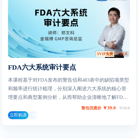
￥39.0
SVIP免费
FDA六大系统审计要点
本课程基于对FDA发布的警告信和483表中的缺陷项类型
和频率进行统计梳理，分别深入阐述六大系统的核心管
理要点和典型案例分析，从而帮助企业清晰地了解FDA
检查的最新关注点和GMP检查中最常出现的缺陷项。
￥39.0
整包优惠价
￥59.0
立即购课