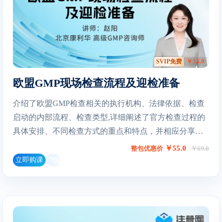
￥55.0
SVIP免费
欧盟GMP现场检查流程及迎检准备
介绍了欧盟GMP检查相关的执行机构、法律依据、检查
启动的内部流程、检查类型,详细阐述了官方检查过程的
具体安排、不同检查方式的重点和特点，并相应分享了
一套基于实战经验的迎检准备策略和技巧。
￥55.0
整包优惠价
￥69.0
立即购课